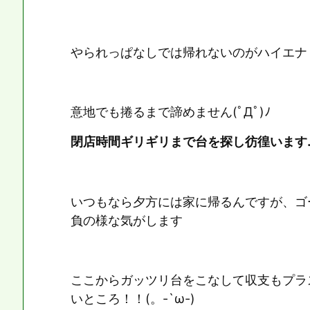
やられっぱなしでは帰れないのがハイエナ
意地でも捲るまで諦めません(ﾟДﾟ)ﾉ
閉店時間ギリギリまで台を探し彷徨います
いつもなら夕方には家に帰るんですが、ゴ
負の様な気がします
ここからガッツリ台をこなして収支もプラ
いところ！！(。-`ω-)