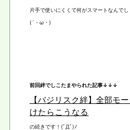
片手で使いにくくて何がスマートなんでし
(´・ω・)
前回絆でしこたまやられた記事↓↓↓
【バジリスク絆】全部モー
けたらこうなる
の続きです！(ﾟДﾟ)ﾉ