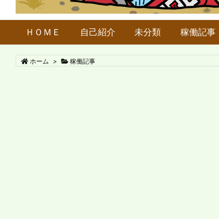
ＨＯＭＥ
自己紹介
未分類
稼働記事
ホーム
>
稼働記事