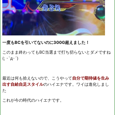
一度もBCを引いてないのに300G超えました！
このまま終わってもBC当選まで打ち切らないとダメですね
(; ･`д･´)
最近は何も拾えないので、こうやって
自分で期待値を生み
出す自給自足スタイル
のハイエナです。ワイは進化しまし
た
これが今の時代のハイエナです。