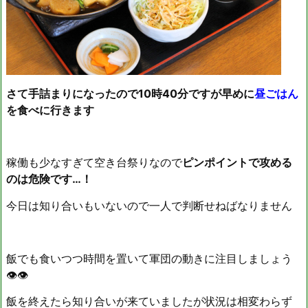
さて手詰まりになったので10時40分ですが早めに
昼ごはん
を食べに行きます
稼働も少なすぎて空き台祭りなので
ピンポイントで攻める
のは危険です…！
今日は知り合いもいないので一人で判断せねばなりません
飯でも食いつつ時間を置いて軍団の動きに注目しましょう
👁👁
飯を終えたら知り合いが来ていましたが状況は相変わらず