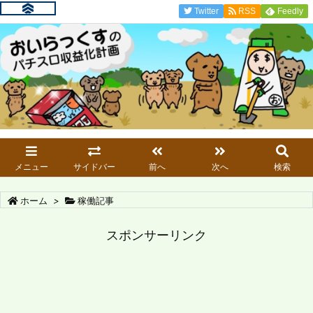
Twitter
RSS
Feedly
メニュー
サイドバー
前へ
次へ
検索
ホーム
>
稼働記事
スポンサーリンク