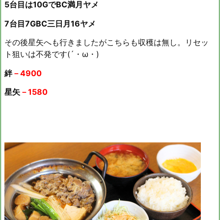
5台目は10GでBC満月ヤメ
7台目7GBC三日月16ヤメ
その後星矢へも行きましたがこちらも収穫は無し。リセッ
ト狙いは不発です(´・ω・)
絆
－4900
星矢
－1580