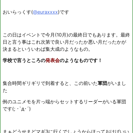
おいらっくす(
@euraxxxx
)です
この日はイベントで今月(10月)の最終日でもあります。最終
日と言う事はこれ次第で良い月だったか悪い月だったかが
決まるといういわば集大成のようなもの。
学校で言うところの
発表会
のようなものです！
集合時間ギリギリで到着すると、この前いた
軍団
がいまし
た
例のユニメモを片っ端からセットするリーダーがいる軍団
です(; ･`д･´)
まぁどうせまどマギ3に行くでしょうからほっておけばいい