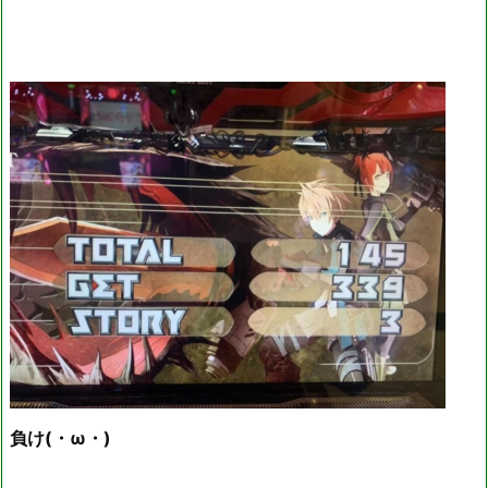
負け(・ω・)