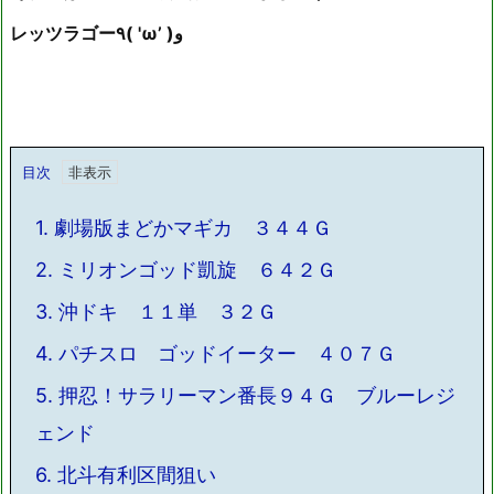
レッツラゴー٩( 'ω’ )و
目次
1.
劇場版まどかマギカ ３４４Ｇ
2.
ミリオンゴッド凱旋 ６４２Ｇ
3.
沖ドキ １１単 ３２Ｇ
4.
パチスロ ゴッドイーター ４０７Ｇ
5.
押忍！サラリーマン番長９４Ｇ ブルーレジ
ェンド
6.
北斗有利区間狙い