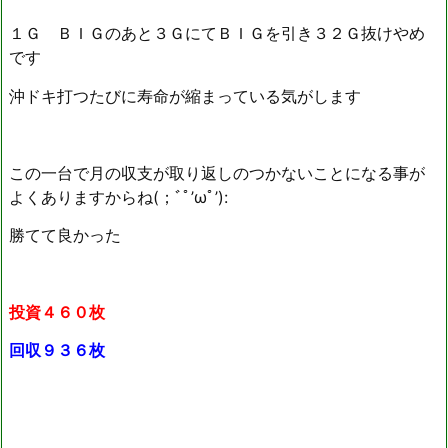
１Ｇ ＢＩＧのあと３ＧにてＢＩＧを引き３２Ｇ抜けやめ
です
沖ドキ打つたびに寿命が縮まっている気がします
この一台で月の収支が取り返しのつかないことになる事が
よくありますからね(；ﾞﾟ’ωﾟ’):
勝てて良かった
投資４６０枚
回収９３６枚