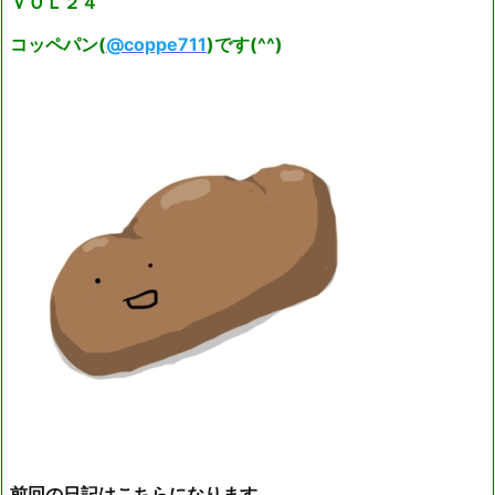
ＶＯＬ２４
コッペパン(
@
coppe711
)です(^^)
前回の日記はこちらになります