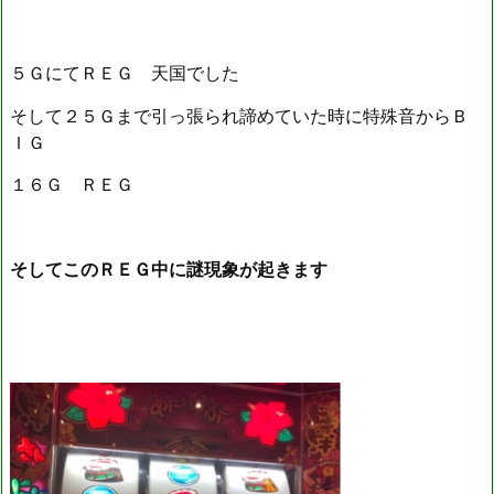
５ＧにてＲＥＧ 天国でした
そして２５Ｇまで引っ張られ諦めていた時に特殊音からＢ
ＩＧ
１６Ｇ ＲＥＧ
そしてこのＲＥＧ中に謎現象が起きます