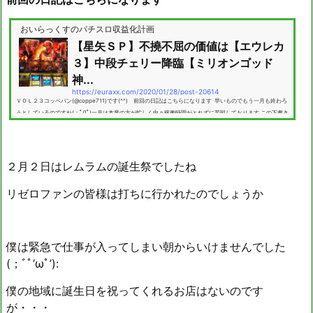
おいらっくすのパチスロ収益化計画
【星矢ＳＰ】不撓不屈の価値は【エウレカ
３】中段チェリー降臨【ミリオンゴッド
神...
https://euraxx.com/2020/01/28/post-20614
ＶＯＬ２３コッペパン(@coppe711)です(^^) 前回の日記はこちらになります 早いものでもう一月も終わろ
うとしているのですね(；ﾟДﾟ)一月は本業の方が忙しく中々稼働時間がとれずに苦戦しております この下書き
をしている最中コッペ人生において病気以外で初めて丸一週間稼働していません 出張が非常に多く毎週仕事
で太陽の真ん中へいったり 飲み会をが頻発するせいで稼働時間が確保できていません(；ﾞﾟ'ωﾟ'): 合コ
ン・・・飲み会...
２月２日はレムラムの誕生祭でしたね
リゼロファンの皆様は打ちに行かれたのでしょうか
僕は緊急で仕事が入ってしまい朝からいけませんでした
(；ﾞﾟ’ωﾟ’):
僕の地域に誕生日を祝ってくれるお店はないのです
が・・・