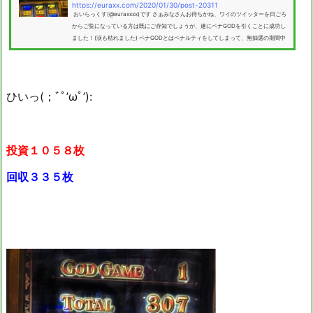
https://euraxx.com/2020/01/30/post-20311
おいらっくす(@euraxxxx)です さぁみなさんお待ちかね、ワイのツイッターを日ごろ
からご覧になっている方は既にご存知でしょうが、遂にペナGODを引くことに成功し
ました！(涙も枯れました) ペナGODとはペナルティをしてしまって、無抽選の期間中
にGOD揃いを引くというとてつもないプレミアフラグです(・ω・)ワイも初めて経験し
ました。 1/8192のGODを意図せぬペナルティの間に引くなんて人生でこれっきりにし
たいものですはいはい、こういうのが好きな人もいるんでしょ(ﾟДﾟ)？ 他人の不幸は蜜
の味。それでは...
ひいっ(；ﾞﾟ’ωﾟ’):
投資１０５８枚
回収３３５枚