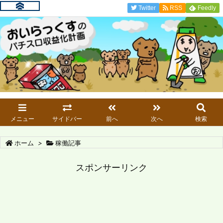
Twitter
RSS
Feedly
メニュー
サイドバー
前へ
次へ
検索
ホーム
>
稼働記事
スポンサーリンク