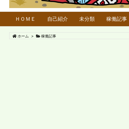
ＨＯＭＥ
自己紹介
未分類
稼働記事
ホーム
>
稼働記事