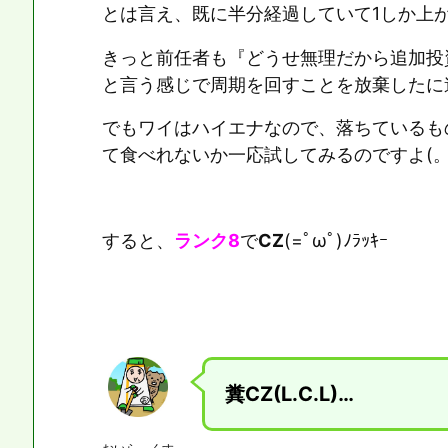
とは言え、既に半分経過していて1しか上が
きっと前任者も『どうせ無理だから追加投
と言う感じで周期を回すことを放棄したに
でもワイはハイエナなので、落ちているも
て食べれないか一応試してみるのですよ(。-
すると、
ランク8
で
CZ
(=ﾟωﾟ)ﾉﾗｯｷｰ
糞CZ(L.C.L)…