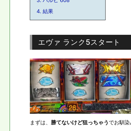
3.
ハルヒ 608
4.
結果
エヴァ ランク5スタート
まずは、
勝てないけど狙っちゃう
でお馴染