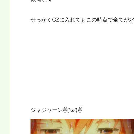
おいらっくす
せっかくCZに入れてもこの時点で全てが
ジャジャーン✌('ω’)✌