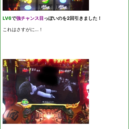
LV6
で
強チャンス目
っぽいのを2回引きました！
これはさすがに…！