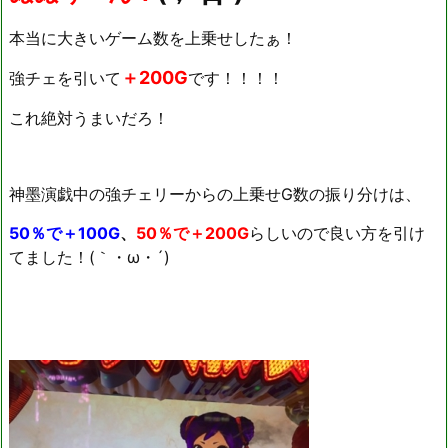
本当に大きいゲーム数を上乗せしたぁ！
＋200G
強チェを引いて
です！！！！
これ絶対うまいだろ！
神墨演戯中の強チェリーからの上乗せG数の振り分けは、
50％で＋100G
、
50％で＋200G
らしいので良い方を引け
てました！(｀・ω・´)ゞ