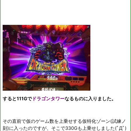
すると111Gで
ドラゴンタワー
なるものに入りました。
その直前で仮のゲーム数を上乗せする仮特化ゾーン(
試練ノ
刻)
に入ったのですが、そこで330Gも上乗せしました(ﾟДﾟ)