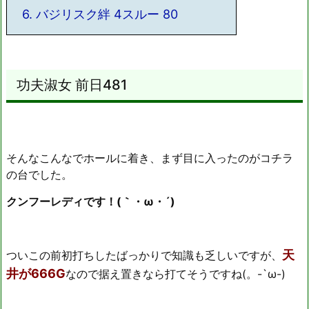
6.
バジリスク絆 4スルー 80
功夫淑女 前日481
そんなこんなでホールに着き、まず目に入ったのがコチラ
の台でした。
クンフーレディです！(｀・ω・´)ゞ
天
ついこの前初打ちしたばっかりで知識も乏しいですが、
井が666G
なので据え置きなら打てそうですね(。-`ω-)