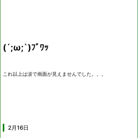
(´;ω;`)ﾌﾞﾜｯ
これ以上は涙で画面が見えませんでした。。。
2月16日