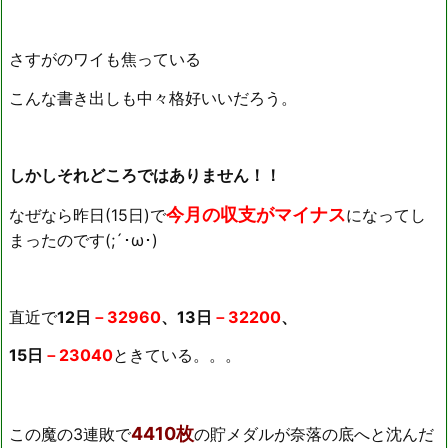
さすがのワイも焦っている
こんな書き出しも中々格好いいだろう。
しかしそれどころではありません！！
今月の収支がマイナス
なぜなら昨日(15日)で
になってし
まったのです(;´･ω･)
直近で
12日
－32960
、13日
－32200
、
15日
－23040
ときている。。。
4410枚
この魔の3連敗で
の貯メダルが奈落の底へと沈んだ