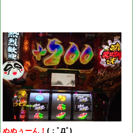
ぬぬぅーん！
(；ﾟДﾟ)