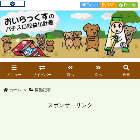
Twitter
RSS
Feedly
メニュー
サイドバー
前へ
次へ
検索
ホーム
>
稼働記事
スポンサーリンク