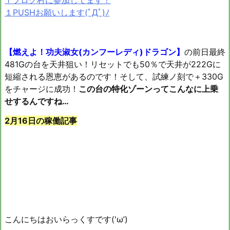
↑ブログ村に参加してます！
１PUSHお願いします(ﾟДﾟ)ﾉ
【燃えよ！功夫淑女(カンフーレディ)ドラゴン】
の前日最終
481Gの台を天井狙い！リセットでも50％で天井が222Gに
短縮される恩恵があるのです！そして、試練ノ刻で＋330G
をチャージに成功！
この台の特化ゾーンってこんなに上乗
せするんですね…
2月16日の稼働記事
こんにちはおいらっくすです('ω’)