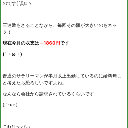
のです(´Д⊂ヽ
三連敗もさることながら、毎回その額が大きいのもネッ
ク！！
現在今月の収支は
－1860円
です
(´・ω・)
普通のサラリーマンが半月以上出勤しているのに給料無し
と考えたら恐ろしいですよね。
なんなら会社から請求されているくらいです
(;´･ω･)
これはヤバい…