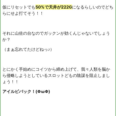
仮にリセットでも
50%で天井が222G
になるらしいのでどち
らにせよ打てそう！！
それに山佐の台なのでガックンが効くんじゃないでしょう
か？
（まぁ忘れてたけどねっ♪）
とにかく手始めにコイツから締め上げて、我々人類を脳か
ら侵略しようとしているスロットどもの陰謀を阻止しまし
ょう！！
アイルビバック！(ΦωΦ)