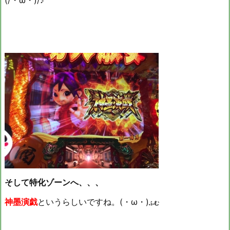
(/・ω・)/♪
そして特化ゾーンへ、、、
神墨演戯
というらしいですね。(・ω・)
ふむ