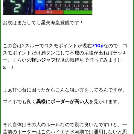
お次はまたしても星矢海皇覚醒です！
この台は2スルーでコスモポイントが現在
710p
なので、コ
スモポイントだけ満タンにして不屈の示唆が出ればラッキ
ー、くらいの
軽いジャブ
程度の気持ちで打ってみます(・
ω・)
まぁ打つ台に困ったからこんな狙い方をしてるんですが、
マイホでも良く
異様にボーダーが高い人
を見かけます。
それ自体はその人のルールなので別に良いんですけど、一
昔前のボーダーはこのハイエナ氷河期では通用しないと思