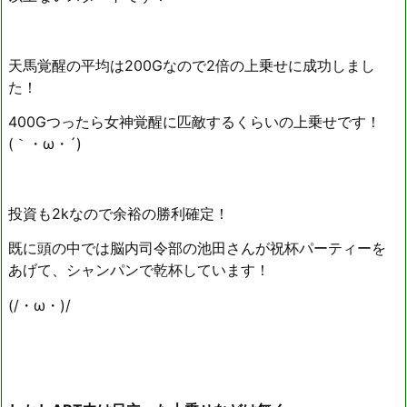
天馬覚醒の平均は200Gなので2倍の上乗せに成功しまし
た！
400Gつったら女神覚醒に匹敵するくらいの上乗せです！
(｀・ω・´)ゞ
投資も2kなので余裕の勝利確定！
既に頭の中では脳内司令部の池田さんが祝杯パーティーを
あげて、シャンパンで乾杯しています！
(/・ω・)/