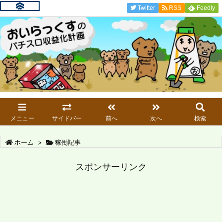
Twitter
RSS
Feedly
メニュー
サイドバー
前へ
次へ
検索
ホーム
>
稼働記事
スポンサーリンク