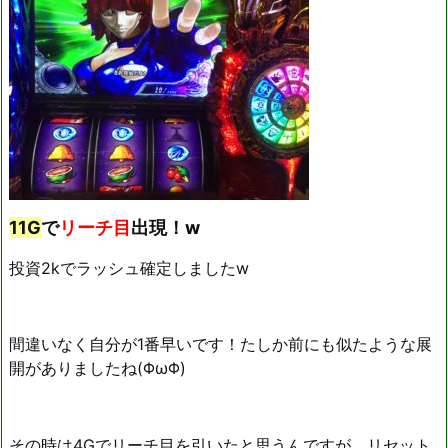
11G
で
リーチ目
出現！w
投資2kでラッシュ確定しましたw
間違いなく自分が1番早いです！たしか前にも似たような展
開がありましたね(ΦωΦ)
その時は4Gでリーチ目を引いたと思うんですが、リセット