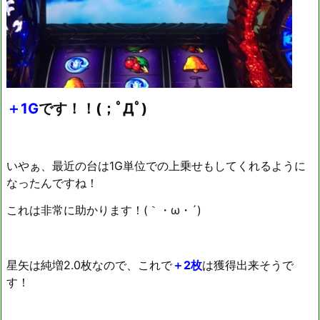
＋1G
です！！(；ﾟДﾟ)
いやぁ、最近の台は1G単位での上乗せもしてくれるように
なったんですね！
これは非常に助かります！(｀・ω・´)ゞ
星矢は純増2.0枚なので、これで
＋2枚
は獲得出来そうで
す！