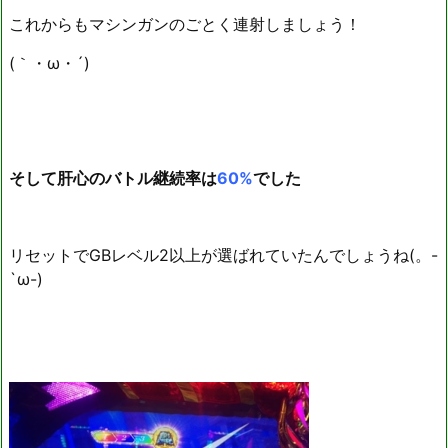
これからもマシンガンのごとく連射しましょう！
(｀・ω・´)ゞ
そして肝心のバトル継続率は
60%
でした
リセットでGBレベル2以上が選ばれていたんでしょうね(。-
`ω-)