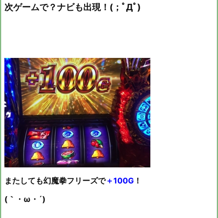
次ゲームで？ナビも出現！(；ﾟДﾟ)
またしても幻魔拳フリーズで
＋100G
！
(｀・ω・´)ゞ