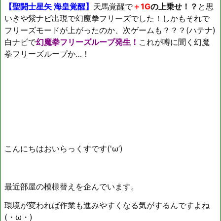
【聖闘士星矢 海皇覚醒】
天馬覚醒で
＋1G
の上乗せ！？
と思
いきや紫ナビ出現で幻魔拳フリーズでした！しかもそれで
フリーズモードが上がったのか、次ゲームも？？？(ハテナ)
白ナビで
幻魔拳フリーズループ発生！
これが噂に聞く幻魔
拳フリーズループか…！
こんにちはおいらっくすです('ω’)
最近部屋の模様替えを企んでいます。
環境が変われば作業も進みやすくなる気がするんですよね
(・ω・)