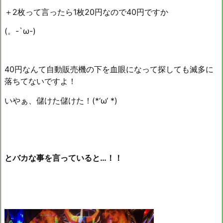
＋2枚って言ったら1枚20円なので40円ですか
(。-`ω-)
40円なんて自動販売機の下を血眼になって探しても滅多に
落ちてないですよ！
いやぁ、儲けた儲けた！(*‘ω‘ *)
とバカな事を言っていると…！！