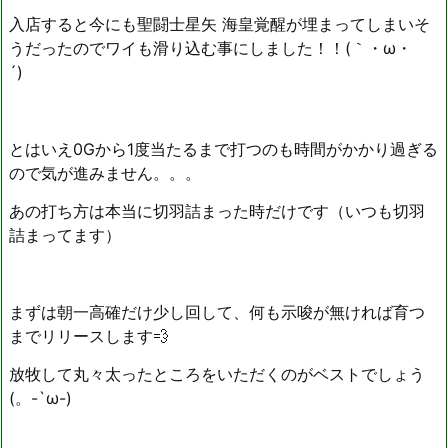
入店すると今にも聖闘士星矢 海皇覚醒が埋まってしまいそ
うだったのでワイも滑り込む事にしました！！(｀・ω・
´)ゞ
とはいえ0Gから1度当たるまで打つのも時間がかかり過ぎる
ので気が進みません。。。
あの打ち方は本当に切羽詰まった時だけです（いつも切羽
詰まってます）
まずは朝一高確だけ少し回して、何も示唆が無ければ育つ
までリリースします💨
放牧して丸々太ったところをいただくのがベストでしょう
(。-`ω-)