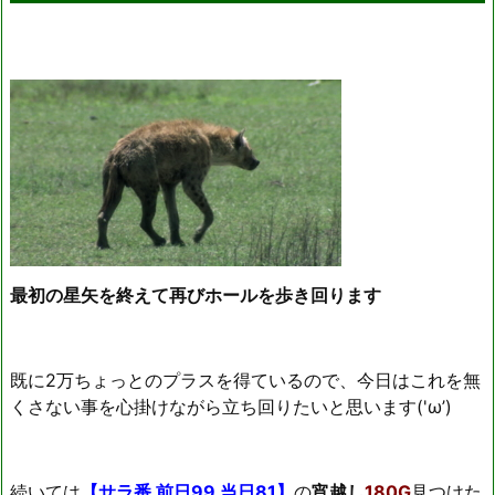
最初の星矢を終えて再びホールを歩き回ります
既に2万ちょっとのプラスを得ているので、今日はこれを無
くさない事を心掛けながら立ち回りたいと思います('ω’)
続いては
【サラ番 前日99 当日81】
の
宵越し
180G
見つけた