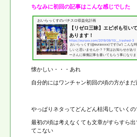
ちなみに初回の記事はこんな感じでした
おいらっくすのパチスロ収益化計画
【リゼロ三昧】エピボも引い
あります！
https://euraxx.com/2019/09/10/__trashed-3
おいらっくす(@euraxxxx)です('ω') 
しいと思いませんか？？実はお知らせがあり
ーさんに稼働記事を書いてもらう事になりまし
ッペパン！当ブログをよくご覧の人は分かる
メントをくれていた方です！ 事の発端は約
懐かしい・・・あれ
りました…無謀にもこの男、兼業の立場でこ
んできたのです！( ﾟдﾟ) ワイはその勝負に負け
自分的にはワンチャン初回の頃の方がまだ面白
やっぱりネタってどんどん枯渇していくの
最初の頃は考えなくても文章がすらすら出
てこない