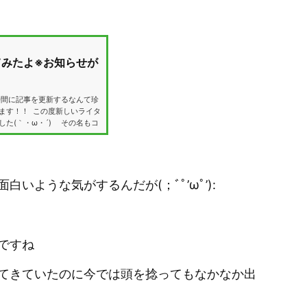
てみたよ※お知らせが
こんな時間に記事を更新するなんて珍
ます！！ この度新しいライタ
た(｀・ω・´)ゞ その名もコ
かもしれませんが、いつもコ
一か月前でのコメントから始ま
のワイに1ヶ月の収支勝負を挑
...
いような気がするんだが(；ﾞﾟ’ωﾟ’):
ですね
てきていたのに今では頭を捻ってもなかなか出