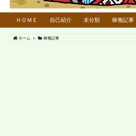
ＨＯＭＥ
自己紹介
未分類
稼働記事
ホーム
>
稼働記事