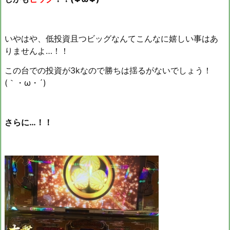
いやはや、低投資且つビッグなんてこんなに嬉しい事はあ
りませんよ…！！
この台での投資が3kなので勝ちは揺るがないでしょう！
(｀・ω・´)ゞ
さらに…！！