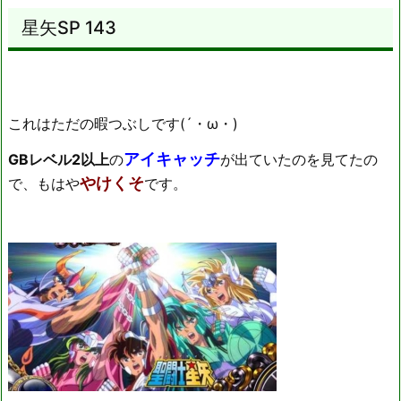
星矢SP 143
これはただの暇つぶしです(´・ω・)
アイキャッチ
GBレベル2以上
の
が出ていたのを見てたの
やけくそ
で、もはや
です。