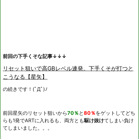
前回の下手くそな記事↓↓↓
リセット狙いで高GBレベル連発。下手くそが打つと
こうなる【星矢】
の続きです！(ﾟДﾟ)ﾉ
前回星矢のリセット狙いから
70％
と
80％
をゲットしてどち
らも1発でARTに入れるも、両方とも
駆け抜け
てしまい負け
てしまいました。。。