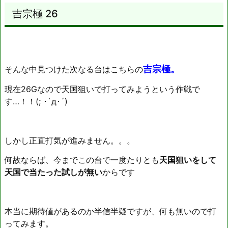
吉宗極 26
吉宗極。
そんな中見つけた次なる台はこちらの
現在26Gなので天国狙いで打ってみようという作戦で
す…！！(; ･`д･´)
しかし正直打気が進みません。。。
何故ならば、今までこの台で一度たりとも
天国狙いをして
天国で当たった試しが無い
からです
本当に期待値があるのか半信半疑ですが、何も無いので打
ってみます。