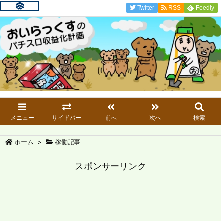
Twitter
RSS
Feedly
メニュー
サイドバー
前へ
次へ
検索
ホーム
>
稼働記事
スポンサーリンク