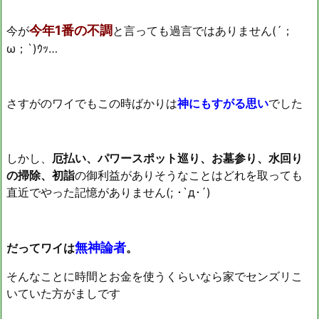
今年1番の不調
今が
と言っても過言ではありません(´；
ω；`)ｳｯ…
さすがのワイでもこの時ばかりは
神にもすがる思い
でした
しかし、
厄払い、パワースポット巡り、お墓参り、水回り
の掃除、初詣
の御利益がありそうなことはどれを取っても
直近でやった記憶がありません(; ･`д･´)
無神論者
だってワイは
。
そんなことに時間とお金を使うくらいなら家でセンズリこ
いていた方がましです