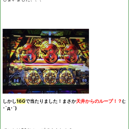
しかし
16G
で当たりました！まさか
天井からのループ！？
(;
･`д･´)