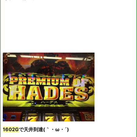
1602G
で天井到達(｀・ω・´)ゞ