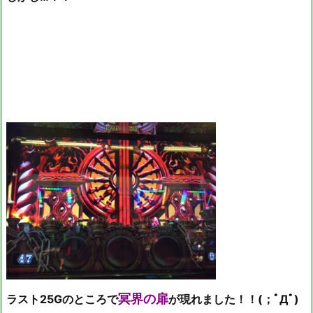
冥界の扉
ラスト25Gのところで
が現れました！！(；ﾟДﾟ)