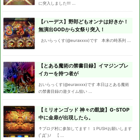
に突入しました!!! ...
【ハーデス】野郎どもオンナは好きか！
無演出GODから女祭り突入！
おいらっくす(@euraxxxx)です 本来の時系列 ...
【とある魔術の禁書目録】イマジンブレ
イカーを持つ者が
おいらっくす(@euraxxxx)です 本日はとある魔術
の禁書目録の遊タイム狙い ...
【ミリオンゴッド 神々の凱旋】G-STOP
中に金扉が出現したら。
↑ブログ村に参加してます！ １PUSHお願いします
(ﾟДﾟ)ﾉ 【 ...