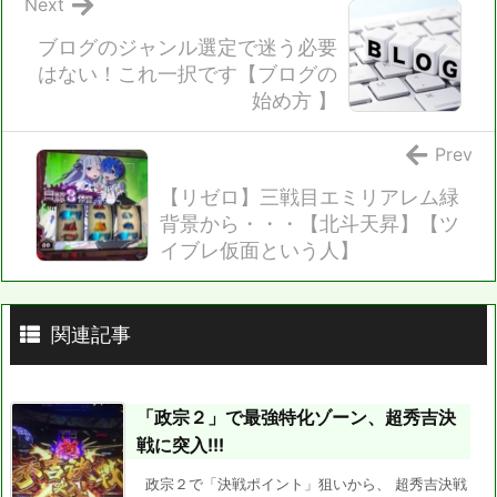
Next
ブログのジャンル選定で迷う必要
はない！これ一択です【ブログの
始め方 】
Prev
【リゼロ】三戦目エミリアレム緑
背景から・・・【北斗天昇】【ツ
イブレ仮面という人】
関連記事
「政宗２」で最強特化ゾーン、超秀吉決
戦に突入!!!
政宗２で「決戦ポイント」狙いから、 超秀吉決戦