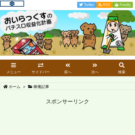
Twitter
RSS
Feedly
メニュー
サイドバー
前へ
次へ
検索
ホーム
>
稼働記事
スポンサーリンク