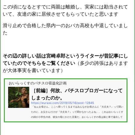
この頃になるとすでに両親は離婚し、実家には勘当されて
いて、友達の家に居候させてもらっていたと思います
滑り止めで合格した県内一のおバカ高校も中退していまし
た
その辺の詳しい話は宮崎卓郎というライターが昔記事にし
ていたのでそちらをご覧ください
（多少の誇張はあります
が大体事実を書いています）
おいらっくすのパチスロ収益化計画
［前編］何故、パチスロブロガーになって
しまったのか。
https://euraxx.com/2019/05/16/post-12845
「ねぇお母さん、ここへ帰ってくるまではみんながお母さんに『大丈夫？』って聞い
たのに、お父さんだけが『大丈夫？』って聞かなかったよね」。 これはおいらっくす
の姉が小学生の頃、彼女の母にかけた言葉だ。おいらっくすの母は娘と車で遠出して
いる折に、自損事故を起こしてしまった。 彼らの車は見るも無残に、フロントが変形
してしまった。しかし、走行することはかろうじて出来た。 その日は警察を呼び、事
故処理を終えた後、正面が変形しガラスが割れた車で家に帰らざるを得なかったそう