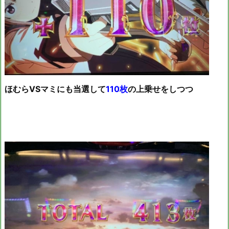
ほむらVSマミにも当選して
110枚
の上乗せをしつつ