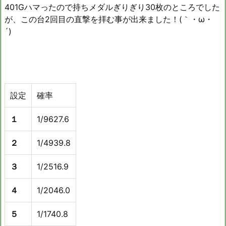
401Gハマったので持ちメダルぎりぎり30枚のところでした
が、この台2回目の直撃を拝む事が出来ました！(｀・ω・
´)ゞ
設定
確率
１
1/9627.6
２
1/4939.8
３
1/2516.9
４
1/2046.0
５
1/1740.8