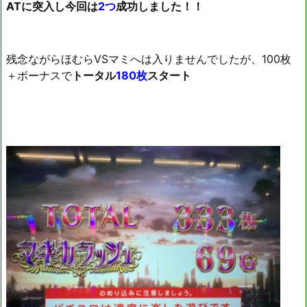
ATに突入し今回は
2つ
成功しました！！
残念ながらほむらVSマミへは入りませんでしたが、100枚
＋ボーナスで
トータル
180枚
スタート