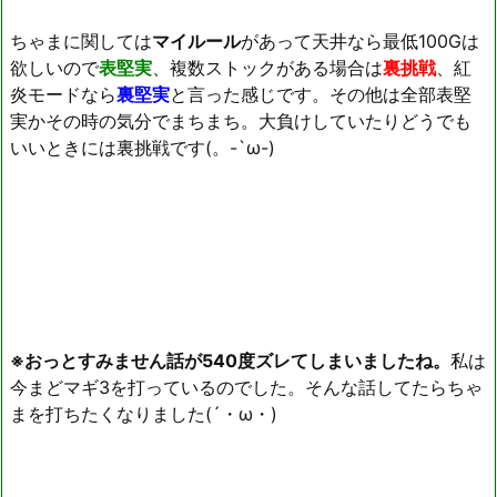
ちゃまに関しては
マイルール
があって天井なら最低100Gは
欲しいので
表堅実
、複数ストックがある場合は
裏挑戦
、紅
炎モードなら
裏堅実
と言った感じです。その他は全部表堅
実かその時の気分でまちまち。大負けしていたりどうでも
いいときには裏挑戦です(。-`ω-)
※おっとすみません話が540度ズレてしまいましたね。
私は
今まどマギ3を打っているのでした。そんな話してたらちゃ
まを打ちたくなりました(´・ω・)