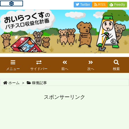
Twitter
RSS
Feedly
メニュー
サイドバー
前へ
次へ
検索
ホーム
>
稼働記事
スポンサーリンク