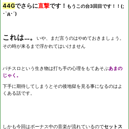
44G
でさらに
直撃
です！
もうこの台3回目です！！(;
･`д･´)
これは…。
いや、まだ言うのはやめておきましょう。
その時が来るまで浮かれてはいけません
パチスロという生き物は打ち手の心理をもてあそぶ
あまの
じゃく。
下手に期待してしまうとその後地獄を見る事になるのはよ
くある話です。
しかも今回はボーナス中の音楽が流れているので
セットス