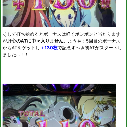
そして打ち始めるとボーナスは軽くポンポンと当たります
が
肝心のATに中々入りません。
ようやく5回目のボーナス
からATをゲットし
＋130枚
で記念すべき初ATがスタートし
ました…！！