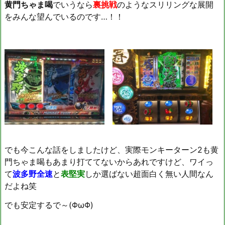
黄門ちゃま喝
でいうなら
裏挑戦
のようなスリリングな展開
をみんな望んでいるのです…！！
でも今こんな話をしましたけど、実際モンキーターン2も黄
門ちゃま喝もあまり打ててないからあれですけど、ワイっ
て
波多野全速
と
表堅実
しか選ばない超面白く無い人間なん
だよね笑
でも安定するで～(ΦωΦ)