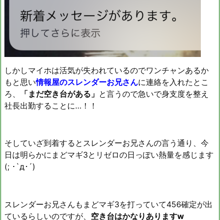
しかしマイホは活気が失われているのでワンチャンあるか
もと思い
情報屋のスレンダーお兄さん
に連絡を入れたとこ
ろ、
「まだ空き台がある」
と言うので急いで身支度を整え
社長出勤することに…！！
そしていざ到着するとスレンダーお兄さんの言う通り、今
日は明らかにまどマギ3とリゼロの日っぽい熱量を感じます
(; ･`д･´)
スレンダーお兄さんもまどマギ3を打っていて456確定が出
ているらしいのですが、
空き台はかなりありますw