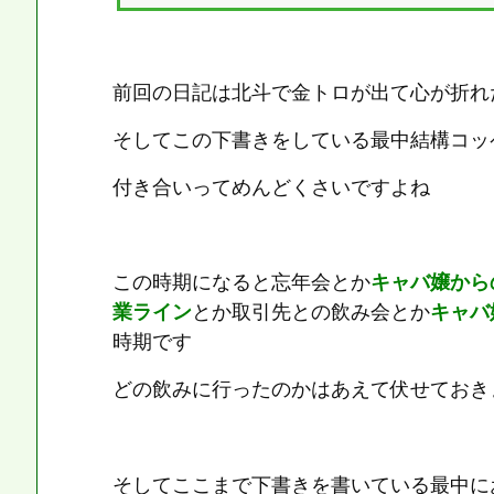
ら ハローサンタマシンガンバージョンたし
いう画期的なスペックの台でしたねハズレが
しい台だったイメージです今後もこういう別
くる台が出てほしいですよね さて１２月４
ら...
前回の日記は北斗で金トロが出て心が折れ
そしてこの下書きをしている最中結構コッ
付き合いってめんどくさいですよね
この時期になると忘年会とか
キャバ嬢から
業ライン
とか取引先との飲み会とか
キャバ
時期です
どの飲みに行ったのかはあえて伏せておき
そしてここまで下書きを書いている最中に