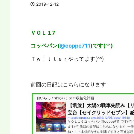
2019-12-12
ＶＯＬ１7
コッペパン(
@
coppe711
)です(^^)
Ｔｗｉｔｔｅｒやってます(^^)
前回の日記はこちらになります
おいらっくすのパチスロ収益化計画
【凱旋】太陽の戦車先読み【
宝台【セイクリッドセブン】感じ
https://euraxx.com/2019/12/08/post-19140
ＶＯＬ１６コッペパン(@coppe711)です(^^)
ます(^^)前回の日記はこちらになります 一
ね・・・本格的な冬の到来です冬と言えば思