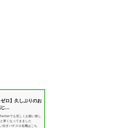
リゼロ】久しぶりのお
...
 Twitterでも宜しくお願い致し
段と寒くなってきました
い出すパチスロ名機はこち