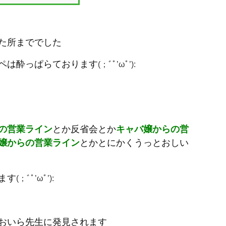
か１８ゲーム間ハズレで天井と
続けば音楽性もくせになる楽
の面からのアプローチをして
日・５日の２部に渡っておい
た所まででした
ペは酔っぱらております
(；ﾞﾟ’ωﾟ’):
の営業ライン
とか反省会とか
キャバ嬢からの営
嬢からの営業ライン
とかとにかくうっとおしい
ます
(；ﾞﾟ’ωﾟ’):
おいら先生に発見されます