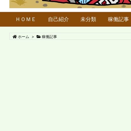
ＨＯＭＥ
自己紹介
未分類
稼働記事
ホーム
>
稼働記事