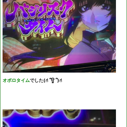
オボロタイム
でした(☝︎ ՞ਊ ՞)☝︎