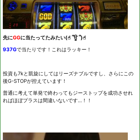
先に
GG
に当たってたみたい(☝︎ ՞ਊ ՞)☝︎
937G
で当たりです！これはラッキー！
投資も7kと凱旋にしてはリーズナブルですし、さらにこの
後G-STOPが控えています！
普通に考えて単発で終わってもジーストップを成功させれ
ればほぼプラスは間違いないです…！！