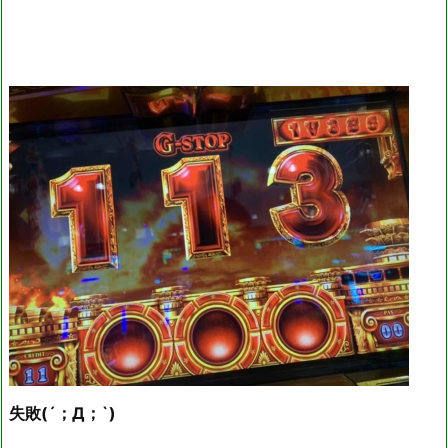
失敗(´；Д；`)