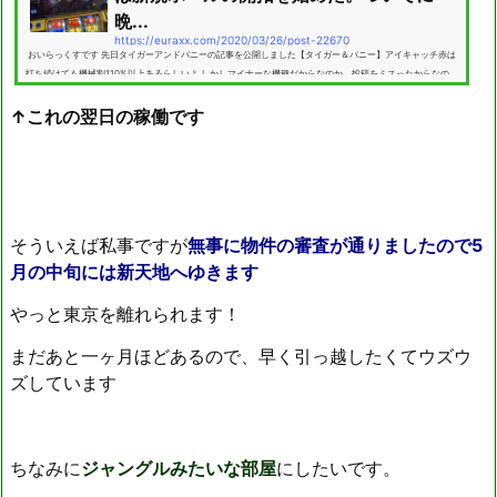
晩...
https://euraxx.com/2020/03/26/post-22670
おいらっくすです 先日タイガーアンドバニーの記事を公開しました【タイガー＆バニー】アイキャッチ赤は
打ち続けても機械割110%以上あるらしいよ しかしマイナーな機種だからなのか、投稿をミスったからなの
か、みなさんあまり興味がないようです('ω') その記事には続きがあるんですが、しかし今日は急遽リアルタ
↑これの翌日の稼働です
イムの記事に差し替えます！！ ……というのも現在ワイは新たな住処を探すため旅に出ています！ グッバイ
tokyo pic.twitter.com/tMSUWGF7JW— おいらっくす (@euraxxxx) March...
そういえば私事ですが
無事に物件の審査が通りましたので5
月の中旬には新天地へゆきます
やっと東京を離れられます！
まだあと一ヶ月ほどあるので、早く引っ越したくてウズウ
ズしています
ちなみに
ジャングルみたいな部屋
にしたいです。