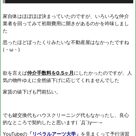
家自体はほぼほぼ決まっていたのですが、いろいろな仲介
業者を回ってみて初期費用に開きがあるのかを吟味しまし
た
思ったほどぼったくりみたいな不動産屋はなかったですね
(・ω・)
欲を言えば
仲介手数料を0.5ヶ月
にしたかったのですが、人
気の物件ゆえに全然値下げに応じてくれませんでした
家賃の値下げも門前払い。
でも鍵交換代もハウスクリーニング代もなかったし、良心
的なところで契約したと思います( ´Д`)y━･~
YouTubeの
「リベラルアーツ大学」
を見まくって予行演習