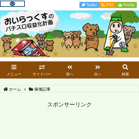
Twitter
RSS
Feedly
メニュー
サイドバー
前へ
次へ
検索
ホーム
>
稼働記事
スポンサーリンク