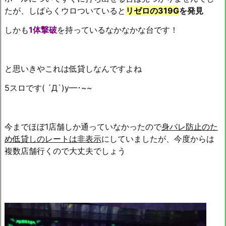
たが、しばらくウロついていると
リゼロの319G
を発見
しかも
1体撃破
を持っているなかなかな台です！
と思いきやこれは低貸しなんですよね
5スロです( ´Д`)y━･~~
今までほぼ1店舗しか通っていなかったので
身バレ防止のた
め低貸しのレートは非表示
にしていましたが、今度からは
複数店舗行くので大丈夫でしょう