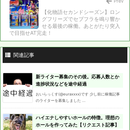
Prev
【化物語セカンドシーズン】ロン
グフリーズでセブフラを鳴り響か
せる最後の稼働。あとがたり突入
で目指せAT完走！
関連記事
新ライター募集のその後。応募人数とか
進捗状況などを途中経過
おいらっくす(@euraxxxx)です 少し前に稼働記事
のライターを募集しました ...
ハイエナしやすいホールの特徴。理想の
ホールを作ってみた【リクエスト記事】