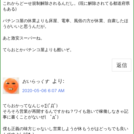
これからどーせ規制解除されるんだし。(現に解除されてる都道府県
もある)
パチンコ屋の休業よりも床屋、電車、風俗の方が休業、自粛したほ
うがいいと思うんだが。
あと激安スーパーね。
てらおとかパチンコ屋よりも酷いぞ。
返信
より:
おいらっくす
2020-05-06 6:07 AM
てらおかってなんじゃ∑(ﾟДﾟ)
そろそろ営業が再開するんですかね？ワイも急いで稼働しなきゃ記
事に書くことがないぜ( ﾟдﾟ)
僕も正義の味方じゃないし営業しようが休もうがはどっちでも良い