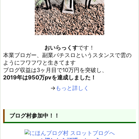
おいらっくす
です！
本業ブロガー、副業パチスロというスタンスで雲の
ようにフワフワと生きてます
ブログ収益は3ヶ月目で10万円を突破し、
2019年は950万pvを達成しました！
→
もっと詳しく
ブログ村参加中！！