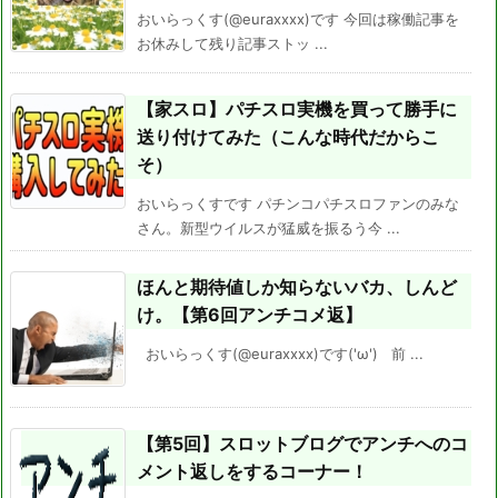
おいらっくす(@euraxxxx)です 今回は稼働記事を
お休みして残り記事ストッ ...
【家スロ】パチスロ実機を買って勝手に
送り付けてみた（こんな時代だからこ
そ）
おいらっくすです パチンコパチスロファンのみな
さん。新型ウイルスが猛威を振るう今 ...
ほんと期待値しか知らないバカ、しんど
け。【第6回アンチコメ返】
おいらっくす(@euraxxxx)です('ω') 前 ...
【第5回】スロットブログでアンチへのコ
メント返しをするコーナー！