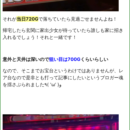
それが
当日720G
で落ちていたら見過ごせませんよね！
帰宅したら玄関に家出少女が待っていたら誰しも家に招き
入れるでしょう！それと一緒です！
意外と天井は深いので
狙い目は700G
くらいらしい
なので、そこまでお宝台というわけではありませんが、レ
ア台なので是非とも打って記事にしたいというブロガー魂
を揺さぶられました٩( 'ω’ )و