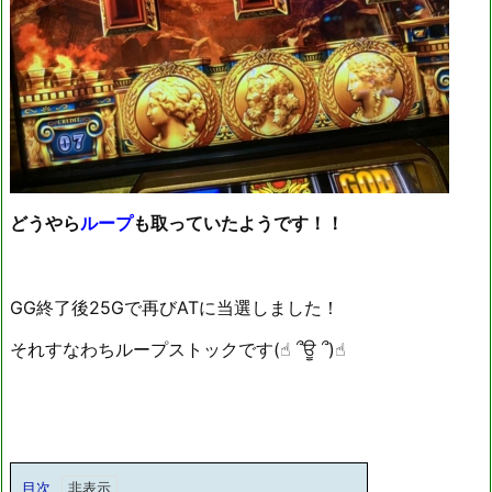
どうやら
ループ
も取っていたようです！！
GG終了後25Gで再びATに当選しました！
それすなわちループストックです(☝︎ ՞ਊ ՞)☝︎
目次