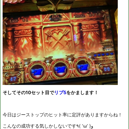
そしてその10セット目で
リプ5
をかまします！
今日はジーストップのヒット率に定評がありますからね！
こんなの成功する気しかしないです٩( 'ω’ )و