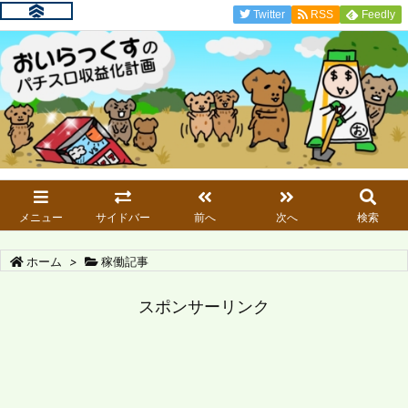
Twitter
RSS
Feedly
メニュー
サイドバー
前へ
次へ
検索
ホーム
>
稼働記事
スポンサーリンク