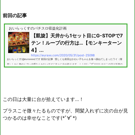
前回の記事
おいらっくすのパチスロ収益化計画
【凱旋】天井から1セット目にG-STOPで7
テン！ループの行方は…【モンキーターン
4】...
https://euraxx.com/2020/05/31/post-25098
おいらっくす(@euraxxxx)です 前回の記事 惜しくも前回はかわい子ちゃんを食べ損ねてしまったワイ（青
鬼）しかし悔やんでいる暇なんかないほどに次々に台が拾えます…！！((((；ﾟДﾟ))))))) まだこの日は近所の
小さいホール1店舗でしか稼働をしていませんが、休む間も無く次の台を見つけました！ しかもまたしても初
打ち台です！前回の青鬼もそうでしたが稼働を自粛しているうちに新しい台が続々と世に出ていたらしいで
す(・ω・) 次に見つけたのはモンキーターン4のデータ機で500ちょっとだったの...
この日は大量に台が拾えています…！
プラスこそ微々たるものですが、間髪入れずに次の台が見
つかるのは幸せなことです(*ﾟ∀ﾟ*)