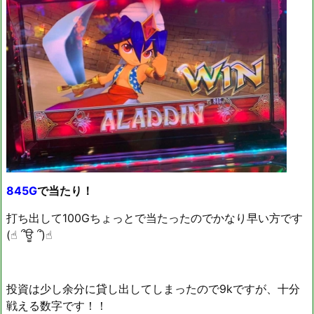
845G
で当たり！
打ち出して100Gちょっとで当たったのでかなり早い方です
(☝︎ ՞ਊ ՞)☝︎
投資は少し余分に貸し出してしまったので9kですが、十分
戦える数字です！！