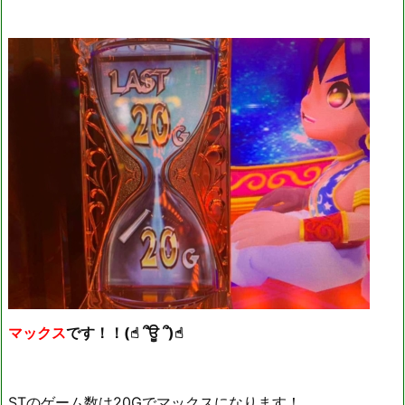
マックス
です！！(☝︎ ՞ਊ ՞)☝︎
STのゲーム数は20Gでマックスになります！