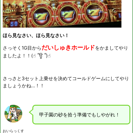
ほら見なさい、ほら見なさい！
だいしゅきホールド
さっそく1G目から
をかましてやり
ましたよ！！(☝︎ ՞ਊ ՞)☝︎
さっさと3セット上乗せを決めてコールドゲームにしてやり
ましょうかね…！！
甲子園の砂を拾う準備でもしやがれ！
おいらっくす