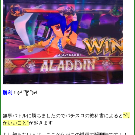
勝利
！(☝︎ ՞ਊ ՞)☝︎
無事バトルに勝ちましたのでパチスロの教科書によると
“何
かいいこと“
が起きます
もし知らない人は、ここからがこの機種の醍醐味です！！