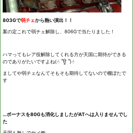
803Gで
弱チェ
から熱い演出！！
案の定これで弱チェ解除し、806Gで当たりました！
ハマってもレア役解除してくれる方が天国に期待ができる
のでありがたいですよね(☝︎ ՞ਊ ՞)☝︎
ましてや弱チェなんてそもそも期待してないので棚ぼたで
す
…ボーナスを80Gも消化しましたがATへは入りませんでし
た
天国も無しでヤメ💸