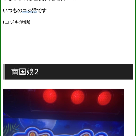
いつもの
コジ活
です
(コジキ活動)
南国娘2