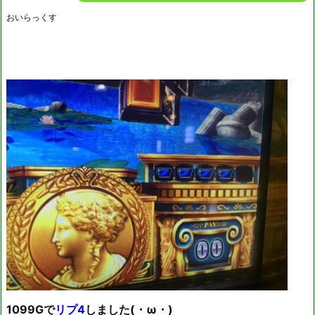
おいらっくす
1099Gで
リプ4
しました(・ω・)