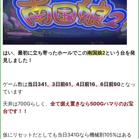
はい、最初に立ち寄ったホールでこの
南国娘2
という台を発
見しました！
ゲーム数は
当日341、3日前61、4日前16、6日前90
となっ
ています
天井は700Gらしく、
全て据え置きなら500Gハマりのお宝
台です！！
仮にリセットだとしても当日341Gなら機械割105%はある