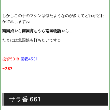
しかしこの手のマシンは似たようなのが多くてどれがどれ
か混乱しますね
南国娘
やら
南国育ち
やら
南国物語
やら…
たまには北国娘も打ちたいです⛄️
投資5318
回収4531
−787
サラ番 661