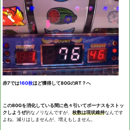
赤7では
160枚
ほど獲得して80GのRT？へ
この80Gを消化している間に色々引いてボーナスをストッ
クしようぜ
的なノリなんですが、
枚数は現状維持
なんです
よね。減りはしませんが、増えもしません。