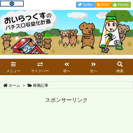
Twitter
RSS
Feedly
メニュー
サイドバー
前へ
次へ
検索
ホーム
>
稼働記事
スポンサーリンク