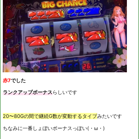
赤7
でした
ランクアップボーナス
らしいです
20〜80Gの間で継続G数が変動するタイプ
みたいです
ちなみに一番しょぼいボーナスっぽい(・ω・)