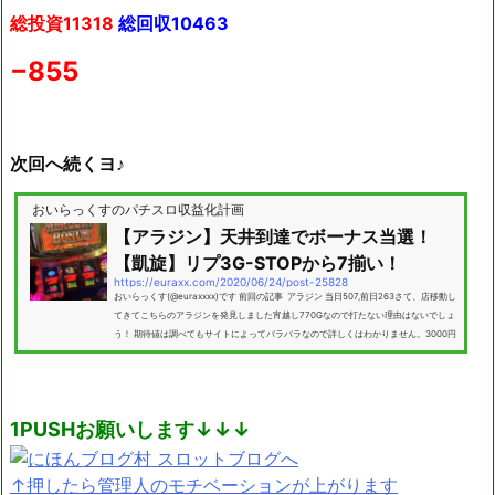
総投資11318
総回収10463
−855
次回へ続くヨ♪
おいらっくすのパチスロ収益化計画
【アラジン】天井到達でボーナス当選！
【凱旋】リプ3G-STOPから7揃い！
https://euraxx.com/2020/06/24/post-25828
おいらっくす(@euraxxxx)です 前回の記事 アラジン 当日507,前日263さて、店移動し
てきてこちらのアラジンを発見しました宵越し770Gなので打たない理由はないでしょ
う！ 期待値は調べてもサイトによってバラバラなので詳しくはわかりません。3000円
近くはあるかもしれません どうでも良いんですが、昔の機種って解析サイトによって
全く数字が違いますよね今ほど情報が共有されてなくて計算方法とかもバラバラだっ
たんでしょうね(・ω・) みんなあまり興味がないのか知りませんが、この機種は設置...
1PUSHお願いします↓↓↓
↑押したら管理人のモチベーションが上がります