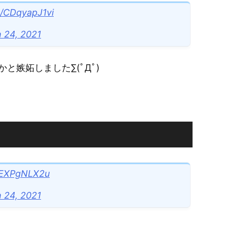
co/CDqyapJ1vi
 24, 2021
嫉妬しました∑(ﾟДﾟ)
/8EXPgNLX2u
 24, 2021