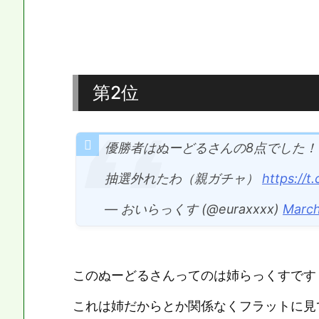
第2位
優勝者はぬーどるさんの8点でした！
抽選外れたわ（親ガチャ）
https://
— おいらっくす (@euraxxxx)
March
このぬーどるさんってのは姉らっくすです
これは姉だからとか関係なくフラットに見