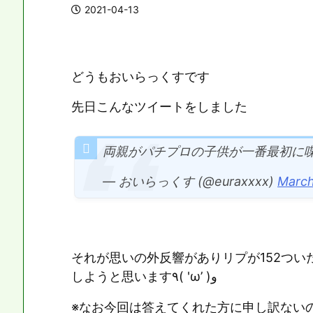
2021-04-13
どうもおいらっくすです
先日こんなツイートをしました
両親がパチプロの子供が一番最初に
— おいらっくす (@euraxxxx)
March
それが思いの外反響がありリプが152つ
しようと思います٩( 'ω’ )و
※なお今回は答えてくれた方に申し訳ない