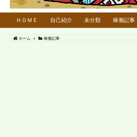
ＨＯＭＥ
自己紹介
未分類
稼働記事
ホーム
>
稼働記事