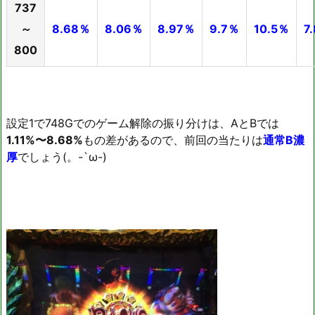
737
～
8.68％
8.06％
8.97％
9.7％
10.5％
7
800
設定1で748Gでのゲーム解除の振り分けは、AとBでは
1.11%〜8.68%
もの差があるので、前回の当たりは
通常B濃
厚
でしょう(。-`ω-)