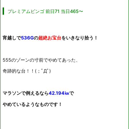
プレミアムビンゴ 前日71 当日465〜
宵越しで
536G
の
超絶お宝台
をいきなり拾う！
555のゾーンの寸前でやめてあった、
奇跡的な台！！(；ﾟДﾟ)
マラソンで例えるなら
42.194㎞
で
やめているようなものです！