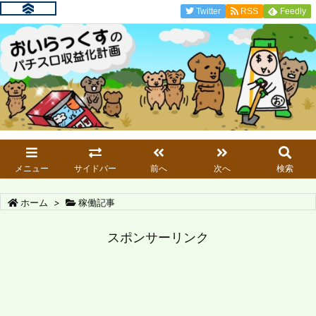
Twitter
RSS
Feedly
メニュー
サイドバー
前へ
次へ
検索
ホーム
>
稼働記事
スポンサーリンク