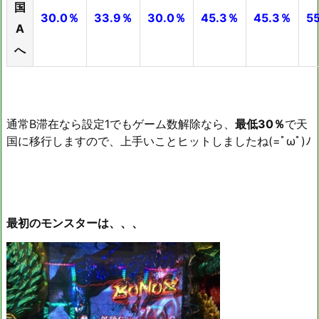
国
30.0％
33.9％
30.0％
45.3％
45.3％
5
A
へ
通常B滞在なら設定1でもゲーム数解除なら、
最低30％
で天
国に移行しますので、上手いことヒットしましたね(=ﾟωﾟ)ﾉ
最初のモンスターは、、、