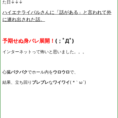
た日↓↓↓
ハイエナライバルさんに「話がある」と言われて外
に連れ出された話。
予期せぬ身バレ展開！
(；ﾟДﾟ)
インターネットって怖いと思いました。。。
心臓
バクバク
でホール内を
ウロウロ
で、
結果、立ち回り
ブレブレ
な
ワイワイ
( *｀ω´)