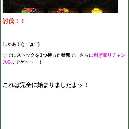
討伐！！
しゃあ！(; ･`д･´)
すでに
ストックを3つ持った状態
で、さらに
剥ぎ取りチャン
スG
までゲット！！
これは完全に始まりましたよッ！