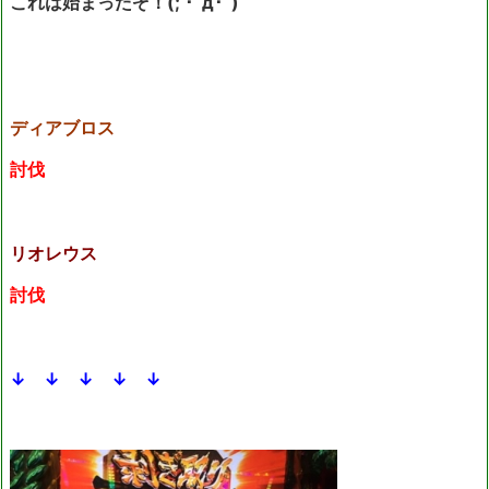
これは始まったぞ！(; ･`д･´)
ディアブロス
討伐
リオレウス
討伐
↓ ↓ ↓ ↓ ↓