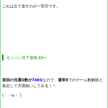
これは立て直すのが一苦労です。
モンハン月下雷鳴 33〜
前回の当選G数が
748G
なので、
通常B
でのゲーム数解除と
仮定して天国狙いしてみる！！
(｀・ω・´)ゞ