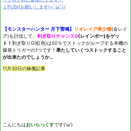
１PUSHお願いします(=ﾟωﾟ)ﾉ
【モンスターハンター 月下雷鳴】
リオレイア希少種
(金レイ
ア)を討伐して、
剥ぎ取りチャンスG
(レインボー)をゲッ
ト！
剥ぎ取りG(虹色)は50％でストックがループする本機の
爆発トリガーの1つです！
果たしていくつストックすること
が出来たのでしょうか…
11月30日の稼働記事
こんにちは
おいらっくす
です('ω’)