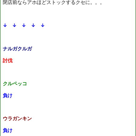
閉店前ならアホほどストックするクセに。。。
↓ ↓ ↓ ↓ ↓
ナルガクルガ
討伐
クルペッコ
負け
ウラガンキン
負け