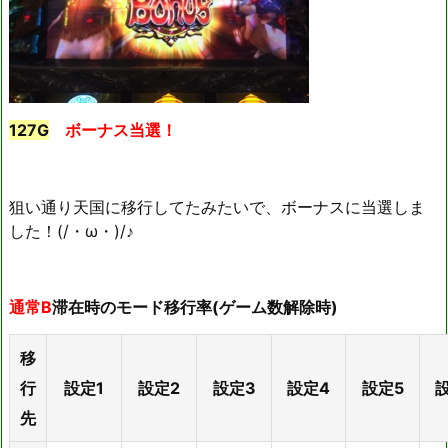
127G
ボーナス当選！
狙い通り天国に移行してたみたいで、ボーナスに当選しま
した！(/・ω・)/♪
通常B
滞在時のモード移行率(ゲーム数解除時)
移
行
設定1
設定2
設定3
設定4
設定5
先