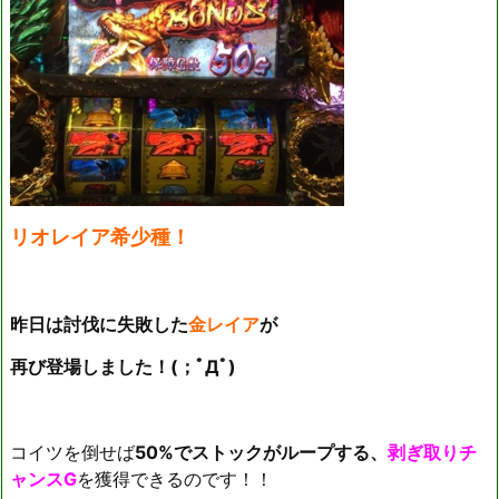
リオレイア希少種！
昨日は討伐に失敗した
金レイア
が
再び登場しました！(；ﾟДﾟ)
コイツを倒せば
50%でストックがループする、
剥ぎ取りチ
ャンスG
を獲得できるのです！！