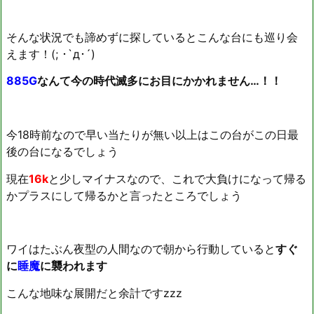
そんな状況でも諦めずに探しているとこんな台にも巡り会
えます！(; ･`д･´)
885G
なんて今の時代滅多にお目にかかれません…！！
今18時前なので早い当たりが無い以上はこの台がこの日最
後の台になるでしょう
現在
16k
と少しマイナスなので、これで大負けになって帰る
かプラスにして帰るかと言ったところでしょう
ワイはたぶん夜型の人間なので朝から行動していると
すぐ
に
睡魔
に襲われます
こんな地味な展開だと余計ですzzz