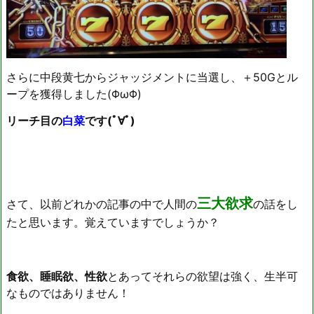
さらに中段黄七からジャッジメントに当選し、＋50Gとル
ープを獲得しました(ΦωΦ)
リーチ目の
白菜
です(ﾟ∀ﾟ)
三大欲求
さて、以前どれかの記事の中で人間の
の話をし
たと思います。覚えていますでしょうか？
食欲、睡眠欲、性欲
とあってそれらの欲望は強く、生半可
なものではありません！