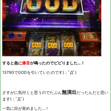
すると急に
爆音
が鳴ったのでビビりました…！
1379GでGODを引いていたのです(；ﾟДﾟ)
無演出
さすがに気付くと思うのでたぶん
だったんだと思い
ます(；ﾟДﾟ)
一気に目が覚めました…！