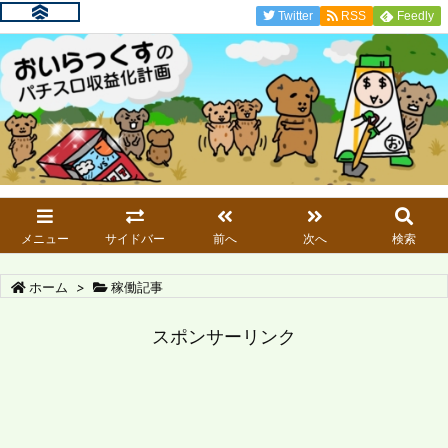
Twitter
RSS
Feedly
メニュー
サイドバー
前へ
次へ
検索
ホーム
>
稼働記事
スポンサーリンク