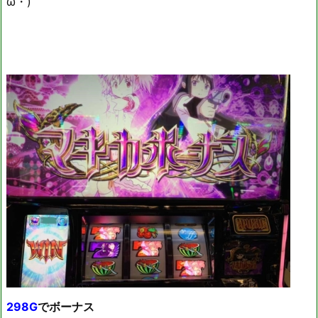
ω・)
298G
でボーナス