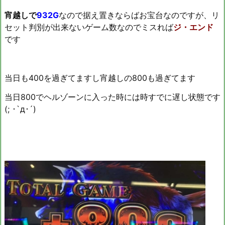
宵越しで
932G
なので据え置きならばお宝台なのですが、リ
セット判別が出来ないゲーム数なのでミスれば
ジ・エンド
です
当日も400を過ぎてますし宵越しの800も過ぎてます
当日800でヘルゾーンに入った時には時すでに遅し状態です
(; ･`д･´)