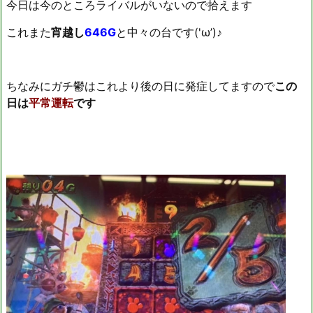
今日は今のところライバルがいないので拾えます
これまた
宵越し
646G
と中々の台です('ω’)♪
ちなみにガチ鬱はこれより後の日に発症してますので
この
日は
平常運転
です