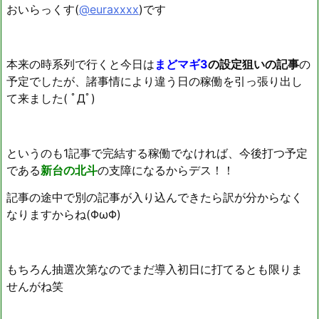
おいらっくす(
@euraxxxx
)です
本来の時系列で行くと今日は
まどマギ3
の設定狙いの記事
の
予定でしたが、諸事情により違う日の稼働を引っ張り出し
て来ました( ﾟДﾟ)
というのも1記事で完結する稼働でなければ、今後打つ予定
である
新台の北斗
の支障になるからデス！！
記事の途中で別の記事が入り込んできたら訳が分からなく
なりますからね(ΦωΦ)
もちろん抽選次第なのでまだ導入初日に打てるとも限りま
せんがね笑