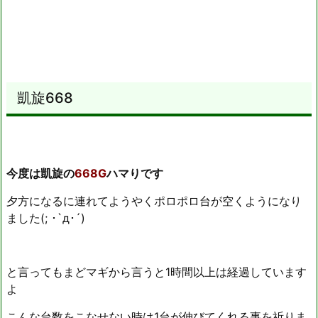
凱旋668
今度は凱旋の
668G
ハマりです
夕方になるに連れてようやくポロポロ台が空くようになり
ました(; ･`д･´)
と言ってもまどマギから言うと1時間以上は経過しています
よ
こんな台数をこなせない時は1台が伸びてくれる事を祈りま