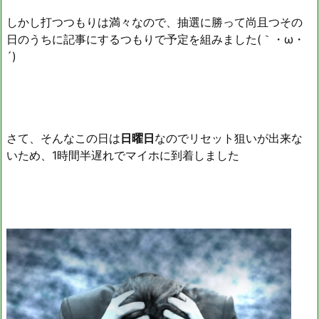
しかし打つつもりは満々なので、抽選に勝って尚且つその
日のうちに記事にするつもりで予定を組みました(｀・ω・
´)ゞ
さて、そんなこの日は
日曜日
なのでリセット狙いが出来な
いため、1時間半遅れでマイホに到着しました